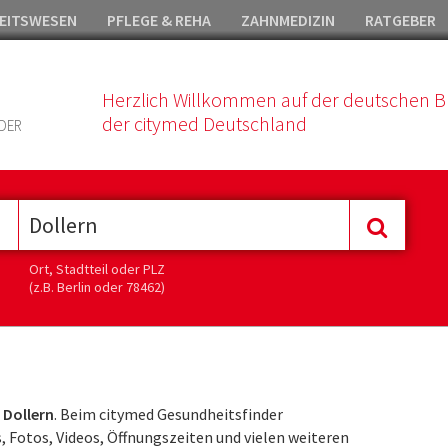
EITSWESEN
PFLEGE & REHA
ZAHNMEDIZIN
RATGEBER
Herzlich Willkommen auf der deutschen B
der citymed Deutschland
DER
Ort, Stadtteil oder PLZ
(z.B. Berlin oder 78462)
 Dollern
. Beim citymed Gesundheitsfinder
, Fotos, Videos, Öffnungszeiten und vielen weiteren