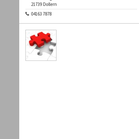
21739 Dollern
04163 7878