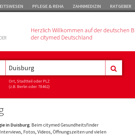
EITSWESEN
PFLEGE & REHA
ZAHNMEDIZIN
RATGEBER
Herzlich Willkommen auf der deutschen B
der citymed Deutschland
DER
Ort, Stadtteil oder PLZ
(z.B. Berlin oder 78462)
g
gie in Duisburg
. Beim citymed Gesundheitsfinder
Interviews, Fotos, Videos, Öffnungszeiten und vielen