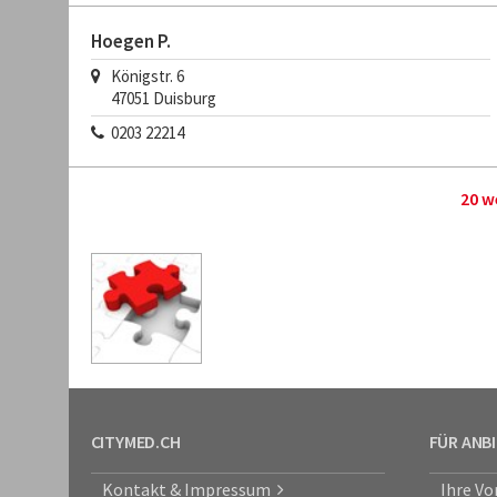
Hoegen P.
Königstr. 6
47051 Duisburg
0203 22214
20 w
CITYMED.CH
FÜR ANB
Kontakt & Impressum
Ihre Vo