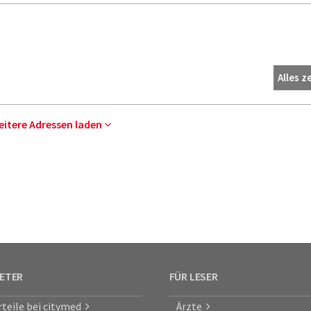
Alles z
eitere Adressen laden
IETER
FÜR LESER
rteile bei citymed
Ärzte