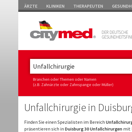
ÄRZTE
KLINIKEN
THERAPEUTEN
GESUNDH
DER DEUTSCHE
GESUNDHEITSFIN
Branchen oder Themen oder Namen
(z.B. Zahnärzte oder Zahnspange oder Müller)
Unfallchirurgie in Duisbur
Finden Sie einen Spezialisten im Bereich
Unfallchirur
präsentieren sich in
Duisburg 30 Unfallchirurgen
mit 