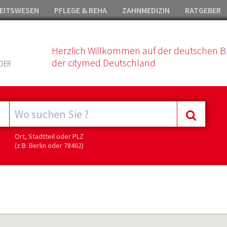
EITSWESEN
PFLEGE & REHA
ZAHNMEDIZIN
RATGEBER
Herzlich Willkommen auf der deutschen B
der citymed Deutschland
DER
Ort, Stadtteil oder PLZ
(z.B. Berlin oder 78462)