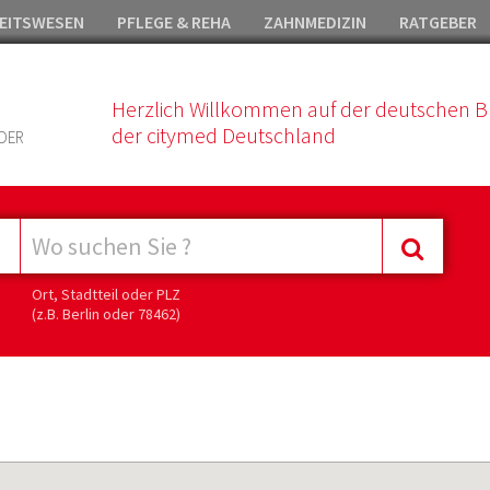
EITSWESEN
PFLEGE & REHA
ZAHNMEDIZIN
RATGEBER
Herzlich Willkommen auf der deutschen B
der citymed Deutschland
DER
Ort, Stadtteil oder PLZ
(z.B. Berlin oder 78462)