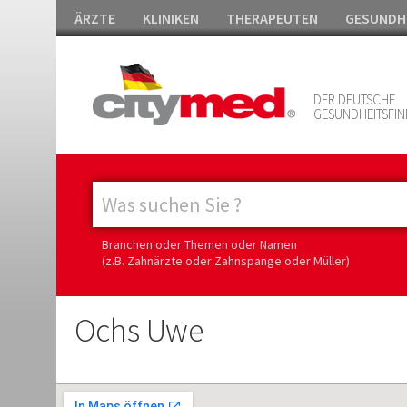
ÄRZTE
KLINIKEN
THERAPEUTEN
GESUNDH
DER DEUTSCHE
GESUNDHEITSFIN
Branchen oder Themen oder Namen
(z.B. Zahnärzte oder Zahnspange oder Müller)
Ochs Uwe