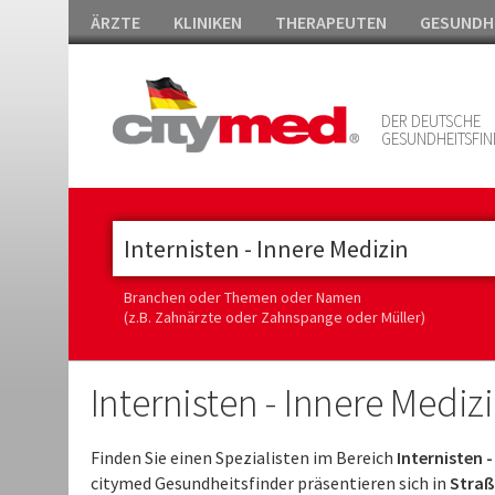
ÄRZTE
KLINIKEN
THERAPEUTEN
GESUNDH
DER DEUTSCHE
GESUNDHEITSFIN
Branchen oder Themen oder Namen
(z.B. Zahnärzte oder Zahnspange oder Müller)
Internisten - Innere Mediz
Finden Sie einen Spezialisten im Bereich
Internisten 
citymed Gesundheitsfinder präsentieren sich in
Straß