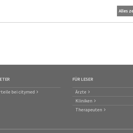
Alles z
IETER
FÜR LESER
rteile bei citymed
Ärzte
Kliniken
Therapeuten