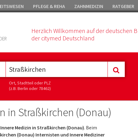
EITSWESEN
PFLEGE & REHA
ZAHNMEDIZIN
RATGEBER
Herzlich Willkommen auf der deutschen B
der citymed Deutschland
DER
Ort, Stadtteil oder PLZ
(z.B. Berlin oder 78462)
in in Straßkirchen (Donau)
- Innere Medizin in Straßkirchen (Donau)
. Beim
kirchen (Donau) Internisten und Innere Mediziner