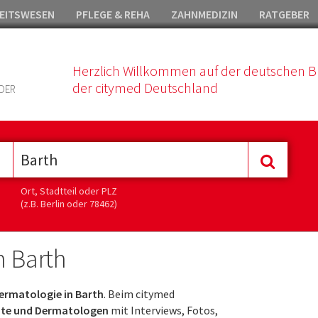
EITSWESEN
PFLEGE & REHA
ZAHNMEDIZIN
RATGEBER
Herzlich Willkommen auf der deutschen B
der citymed Deutschland
DER
Ort, Stadtteil oder PLZ
(z.B. Berlin oder 78462)
n Barth
ermatologie in Barth
. Beim citymed
zte und Dermatologen
mit Interviews, Fotos,