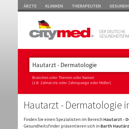
ÄRZTE
KLINIKEN
THERAPEUTEN
GESUNDH
DER DEUTSCHE
GESUNDHEITSFIN
Branchen oder Themen oder Namen
(z.B. Zahnärzte oder Zahnspange oder Müller)
Hautarzt - Dermatologie i
Finden Sie einen Spezialisten im Bereich
Hautarzt - D
Gesundheitsfinder präsentieren sich in
Barth Hautär