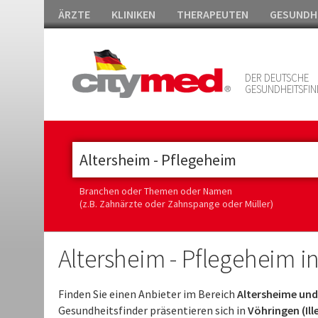
ÄRZTE
KLINIKEN
THERAPEUTEN
GESUNDH
DER DEUTSCHE
GESUNDHEITSFIN
Branchen oder Themen oder Namen
(z.B. Zahnärzte oder Zahnspange oder Müller)
Altersheim - Pflegeheim in
Finden Sie einen Anbieter im Bereich
Altersheime und 
Gesundheitsfinder präsentieren sich in
Vöhringen (Ill