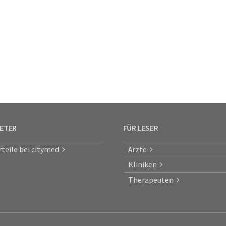
IETER
FÜR LESER
rteile bei citymed
Ärzte
Kliniken
Therapeuten