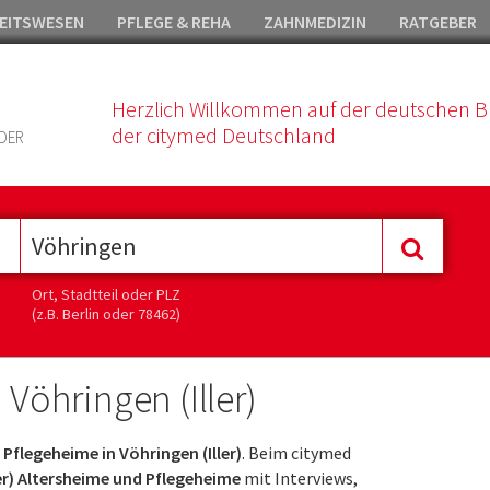
EITSWESEN
PFLEGE & REHA
ZAHNMEDIZIN
RATGEBER
Herzlich Willkommen auf der deutschen B
der citymed Deutschland
DER
Ort, Stadtteil oder PLZ
(z.B. Berlin oder 78462)
 Vöhringen (Iller)
Pflegeheime in Vöhringen (Iller)
. Beim citymed
er) Altersheime und Pflegeheime
mit Interviews,