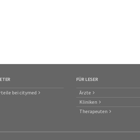
IETER
FÜR LESER
rteile bei citymed
Ärzte
Kliniken
Therapeuten