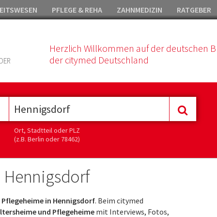
EITSWESEN
PFLEGE & REHA
ZAHNMEDIZIN
RATGEBER
Herzlich Willkommen auf der deutschen B
der citymed Deutschland
DER
Ort, Stadtteil oder PLZ
(z.B. Berlin oder 78462)
n Hennigsdorf
 Pflegeheime in Hennigsdorf
. Beim citymed
ltersheime und Pflegeheime
mit Interviews, Fotos,